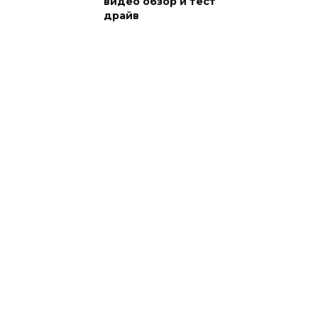
видео обзор и тест
драйв