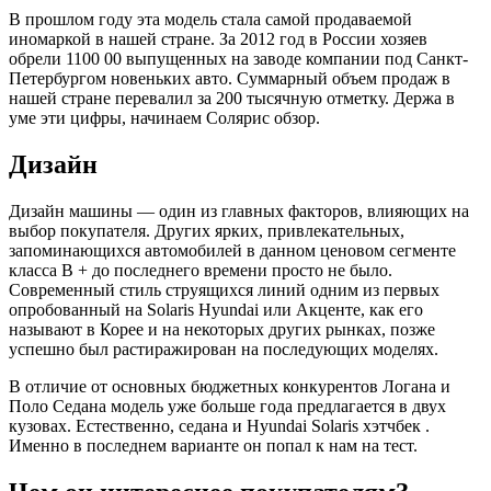
В прошлом году эта модель стала самой продаваемой
иномаркой в нашей стране. За 2012 год в России хозяев
обрели 1100 00 выпущенных на заводе компании под Санкт-
Петербургом новеньких авто. Суммарный объем продаж в
нашей стране перевалил за 200 тысячную отметку. Держа в
уме эти цифры, начинаем Солярис обзор.
Дизайн
Дизайн машины — один из главных факторов, влияющих на
выбор покупателя. Других ярких, привлекательных,
запоминающихся автомобилей в данном ценовом сегменте
класса B + до последнего времени просто не было.
Современный стиль струящихся линий одним из первых
опробованный на Solaris Hyundai или Акценте, как его
называют в Корее и на некоторых других рынках, позже
успешно был растиражирован на последующих моделях.
В отличие от основных бюджетных конкурентов Логана и
Поло Седана модель уже больше года предлагается в двух
кузовах. Естественно, седана и Hyundai Solaris хэтчбек .
Именно в последнем варианте он попал к нам на тест.