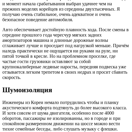
и момент начала срабатывания выбран удачнее чем на
прежних моделях корейцев из середины двухтысячных. Я
получаю очень стабильное, очень адекватное и очень
безопасное поведение автомобиля.
Авто обеспечивает достойную плавность хода. После смены в
середине прошлого года чересчур мягких задних
амортизаторов машина и длинные дорожные волны
сглаживает лучше и проседает под нагрузкой меньше. Причём
наледь практически не ощущается ни руками на руле, ни
пятой точкой в кресле. Но на проблемном проселке, где
частые гости грузовики оставляют за собой
крупнокалиберные ледяные наросты, передняя подвеска уже
отзывается легким трепетом в своих недрах и просит сбавить
скорость.
Шумоизоляция
Инженеры из Кореи немало потрудились чтобы и планку
акустического комфорта подтянуть до более высокого класса.
И хотя совсем от шума двигателя, особенно после 4000
оборотов, пассажиры не изолированны, но в городе и при
спокойном размеренном движении на шоссе можно вести
тихие семейные беседы, либо слушать музыку с флешки.