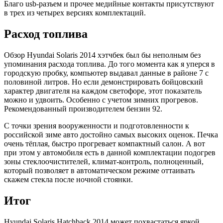
Благо usb-разъем и прочее медийные контакты присутствуют
в трех из четырех версиях комплектаций.
Расход топлива
Обзор Hyundai Solaris 2014 хэтчбек был бы неполным без
упоминания расхода топлива. До того момента как я уперся в
городскую пробку, компьютер выдавал данные в районе 7 с
половиной литров. Но если демонстрировать бойцовский
характер двигателя на каждом светофоре, этот показатель
можно и удвоить. Особенно с учетом зимних прогревов.
Рекомендованный производителем бензин 92.
С точки зрения вооруженности и подготовленности к
российской зиме авто достойно самых высоких оценок. Печка
очень тёплая, быстро прогревает компактный салон. А вот
при этом у автомобиля есть в данной комплектации подогрев
зоны стеклоочистителей, климат-контроль, полноценный,
который позволяет в автоматическом режиме оттаивать
скажем стекла после ночной стоянки.
Итог
Hyundai Solaris Hatchback 2014 может похвастаться яркой