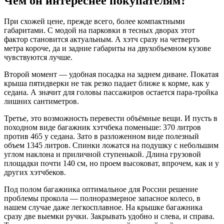
Чем он интереснее покупателям?
При схожей цене, прежде всего, более компактными
габаритами. С модой на парковки в тесных дворах этот
фактор становится актуальным. А хэтч сразу на четверть
метра короче, да и задние габариты на двухобъемном кузове
чувствуются лучше.
Второй момент — удобная посадка на заднем диване. Покатая
крыша пятидверки не так резко падает ближе к корме, как у
седана. А значит для головы пассажиров остается пара-тройка
лишних сантиметров.
Третье, это возможность перевести объёмные вещи. И пусть в
походном виде багажник хэтчбека поменьше: 370 литров
против 465 у седана. Зато в разложенном виде полезный
объем 1345 литров. Спинки ложатся на подушку с небольшим
углом наклона и приличной ступенькой. Длина грузовой
площадки почти 140 см, но проем высоковат, впрочем, как и у
других хэтчбеков.
Под полом багажника оптимальное для России решение
проблемы прокола — полноразмерное запасное колесо, в
нашем случае даже легкосплавное. На крышке багажника
сразу две выемки ручки. Закрывать удобно и слева, и справа.