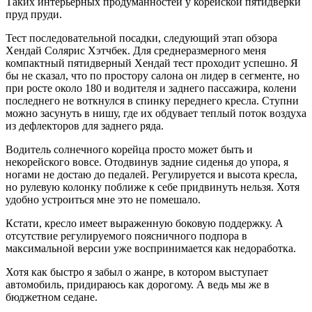
Таких интерьерных продуманностей у корейской пятидверки
пруд пруди.
Тест последовательной посадки, следующий этап обзора
Хендай Солярис Хэтчбек. Для среднеразмерного меня
компактный пятидверный Хендай тест проходит успешно. Я
бы не сказал, что по простору салона он лидер в сегменте, но
при росте около 180 и водителя и заднего пассажира, колени
последнего не воткнулся в спинку переднего кресла. Ступни
можно засунуть в нишу, где их обдувает теплый поток воздуха
из дефлекторов для заднего ряда.
Водитель солнечного корейца просто может быть и
некорейского вовсе. Отодвинув задние сиденья до упора, я
ногами не достаю до педалей. Регулируется и высота кресла,
но рулевую колонку поближе к себе придвинуть нельзя. Хотя
удобно устроиться мне это не помешало.
Кстати, кресло имеет выраженную боковую поддержку. А
отсутствие регулируемого поясничного подпора в
максимальной версии уже воспринимается как недоработка.
Хотя как быстро я забыл о жанре, в котором выступает
автомобиль, придираюсь как дорогому. А ведь мы же в
бюджетном седане.