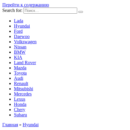
Перейти к содержанию
Search for:
Lada
Hyundai
Ford
Daewoo
Volkswagen
Nissan
BMW
KIA
Land Rover
Mazda
Toyota
Audi
Renault
Mitsubishi
Mercedes
Lexus
Honda
Chery
Subaru
Главная
»
Hyundai