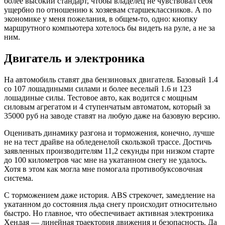
более высокий стандарт, чтобы владелец не чувствовал себя
ущербно по отношению к хозяевам старшеклассников. А по
экономике у меня пожелания, в общем-то, одно: кнопку
маршрутного компьютера хотелось бы видеть на руле, а не за
ним.
Двигатель и электроника
На автомобиль ставят два бензиновых двигателя. Базовый 1.4
со 107 лошадиными силами и более веселый 1.6 и 123
лошадиные силы. Тестовое авто, как водится с мощным
силовым агрегатом и 4 ступенчатым автоматом, который за
35000 руб на заводе ставят на любую даже на базовую версию.
Оценивать динамику разгона и торможения, конечно, лучше
не на тест драйве на обледенелой скользкой трассе. Достичь
заявленных производителям 11,2 секунды при низком старте
до 100 километров час мне на укатанном снегу не удалось.
Хотя в этом как могла мне помогала противобуксовочная
система.
С торможением даже история. ABS стрекочет, замедление на
укатанном до состояния льда снегу происходит относительно
быстро. Но главное, что обеспечивает активная электроника
Хендая — линейная траектория движения и безопасность. Да