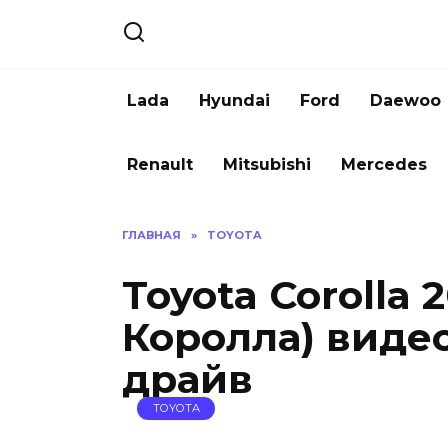
Перейти
к
содержанию
Lada
Hyundai
Ford
Daewoo
Renault
Mitsubishi
Mercedes
ГЛАВНАЯ
»
TOYOTA
Toyota Corolla 
Королла) видео
драйв
TOYOTA